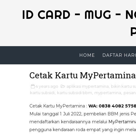
ID CARD - MUG - 
HOME
DAFTAR HAR
Cetak Kartu MyPertamina
4 years ago
aplikasi mypertamina
,
bikin kartu s
kartu subsidi
,
kartu subsidi bbm
,
mypertamina
,
pesan
Cetak Kartu MyPertamina :
WA: 0838 4082 575
Mulai tanggal 1 Juli 2022, pembelian BBM jenis P
mendaftarkan kendaraannya melalui
MyPertamin
pengguna kendaraan roda empat yang ingin melak