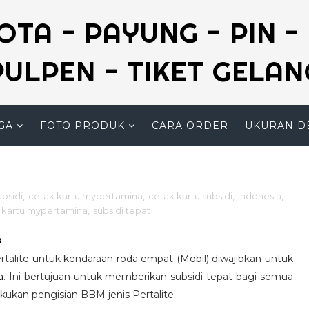
NOTA - PAYUNG - PIN -
PULPEN - TIKET GELAN
GA
FOTO PRODUK
CARA ORDER
UKURAN D
ubsidi
,
cetak kartu mypertamina
,
cetak kartu subsidi
,
Indonesia
,
 kartu mypertamina
,
subsidi tepat
8
ertalite untuk kendaraan roda empat (Mobil) diwajibkan untuk
a
. Ini bertujuan untuk memberikan subsidi tepat bagi semua
ukan pengisian BBM jenis Pertalite.