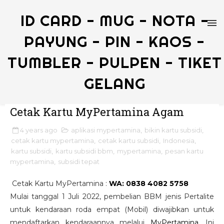
ID CARD - MUG - NOTA -
PAYUNG - PIN - KAOS -
TUMBLER - PULPEN - TIKET
GELANG
Cetak Kartu MyPertamina Agam
4 years ago
aplikasi mypertamina
,
bikin kartu subsidi
,
cetak kartu mypertamina
,
cetak kartu subsidi
,
Indonesia
,
kartu subsidi
,
kartu subsidi bbm
,
mypertamina
,
pesan kartu
mypertamina
,
subsidi tepat
Cetak Kartu MyPertamina :
WA: 0838 4082 5758
Mulai tanggal 1 Juli 2022, pembelian BBM jenis Pertalite
untuk kendaraan roda empat (Mobil) diwajibkan untuk
mendaftarkan kendaraannya melalui
MyPertamina
. Ini