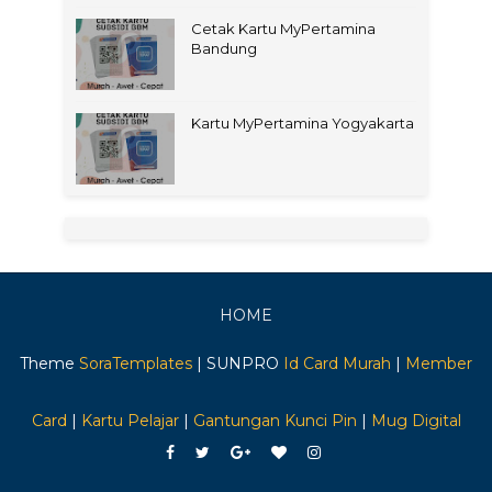
Cetak Kartu MyPertamina
Bandung
Kartu MyPertamina Yogyakarta
HOME
Theme
SoraTemplates
| SUNPRO
Id Card Murah
|
Member
Card
|
Kartu Pelajar
|
Gantungan Kunci Pin
|
Mug Digital